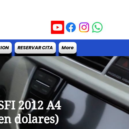
RES
CION
RESERVAR CITA
More
SFI 2012 A4
en dolares)