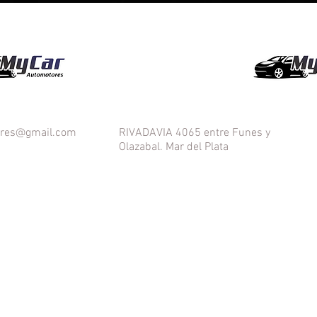
¡VENI A VISITARNOS!
ores@gmail.com
RIVADAVIA 4065 entre Funes y
Olazabal. Mar del Plata