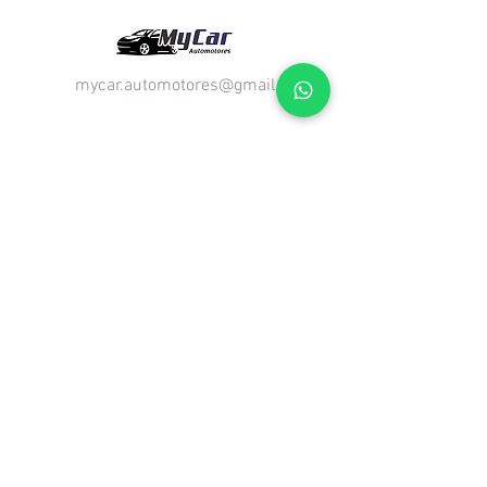
¡VENI A VISITARNOS!
mycar.automotores@gmail.com
RIVADAVIA 4065 entre Funes y
Olazabal. Mar del Plata
contacto:
2234989277