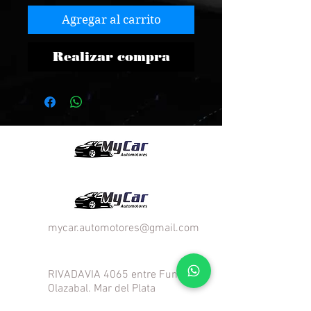
Agregar al carrito
Realizar compra
¡VENI A VISITARNOS!
mycar.automotores@gmail.com
RIVADAVIA 4065 entre Funes y
Olazabal. Mar del Plata