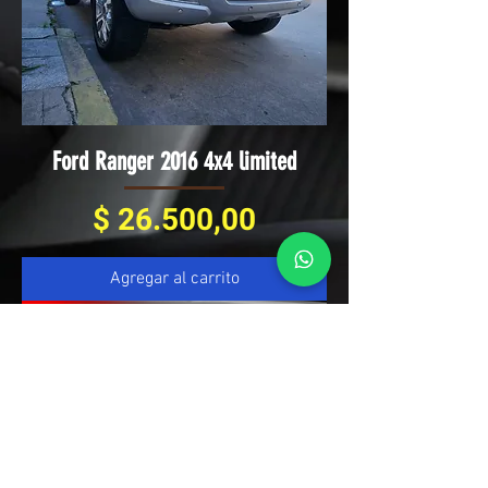
Ford Ranger 2016 4x4 limited
Precio
$ 26.500,00
Agregar al carrito