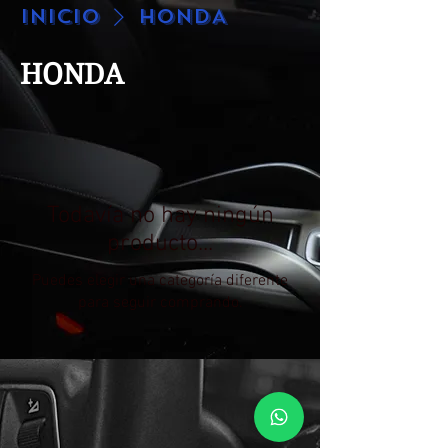
Inicio
HONDA
HONDA
Todavía no hay ningún
producto...
Puedes elegir una categoría diferente
para seguir comprando.